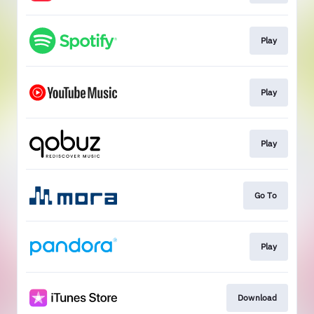
Play
Play
Play
Go To
Play
Download